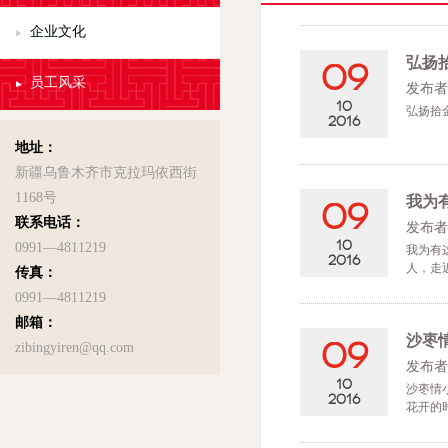
企业文化
弘扬
09
员工风采
发布者
10
弘扬拾
2016
地址：
新疆乌鲁木齐市克拉玛依西街
1168号
我为
09
联系电话：
发布者
10
0991—4811219
我为有
2016
人，走
传真：
0991—4811219
邮箱：
沙枣
09
zibingyiren@qq.com
发布者
10
沙枣情
2016
花开的