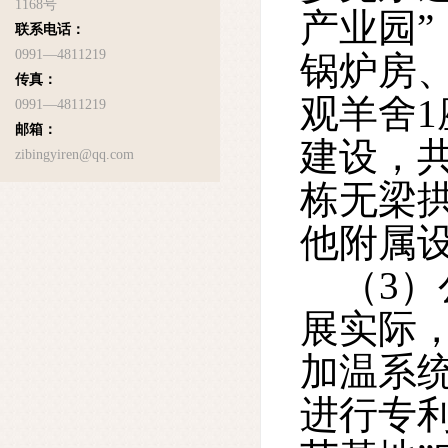
1168号
产业园”
联系电话：
0991—4811219
锅炉房
传真：
观羊舍1
0991—4811219
邮箱：
建设，共
zibingyiren@qq.com
栋无梁拱
他附属
（3）
展实际
加温系
进行专