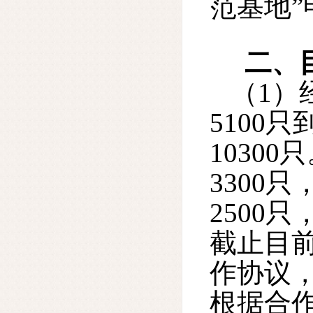
范基地”
二、
（1）经
5100
1030
3300
2500
截止目
作协议
根据合