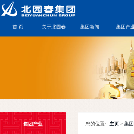
首 页
首 页
关于北园春
关于北园春
集团新闻
集团新闻
集团产
集团产
集团产业
您的位置:
主页
>
集团