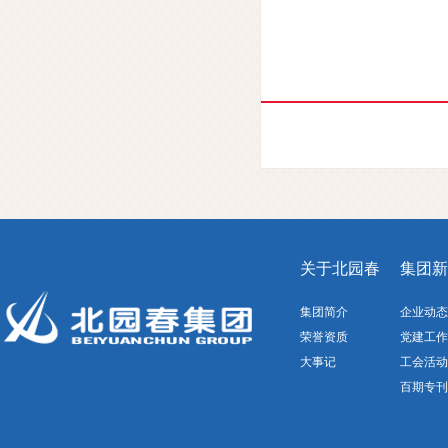
关于北园春
集团新
集团简介
企业动态
荣誉资质
党建工作
大事记
工会活动
百期专刊