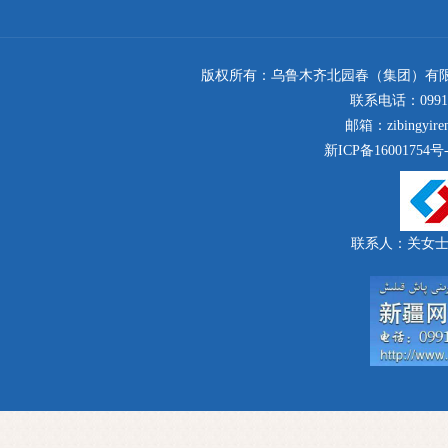
版权所有：乌鲁木齐北园春（集团）有限
联系电话：0991-4
邮箱：zibingyi
新ICP备16001754号-
联系人：关女士 