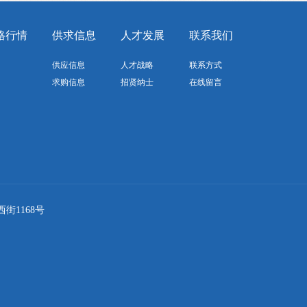
格行情
供求信息
人才发展
联系我们
供应信息
人才战略
联系方式
求购信息
招贤纳士
在线留言
1168号