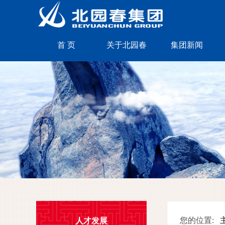
首 页
首 页
关于北园春
关于北园春
集团新闻
集团新闻
人才发展
您的位置: