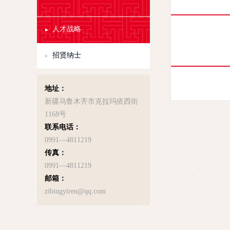
人才战略
招贤纳士
地址：
新疆乌鲁木齐市克拉玛依西街
1168号
联系电话：
0991—4811219
传真：
0991—4811219
邮箱：
zibingyiren@qq.com