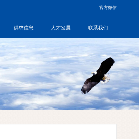
官方微信
官方微信
供求信息
供求信息
人才发展
人才发展
联系我们
联系我们